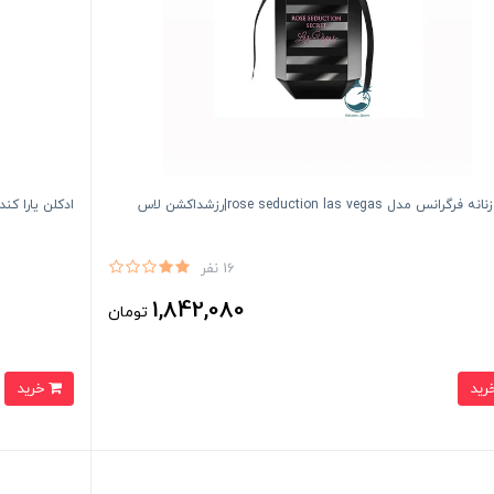
ادكلن زنانه فرگرانس مدل rose seduction las vegas|رزشداكشن لاس
ادكلن يارا كندى ع
16 نفر
1,842,080
تومان
خرید