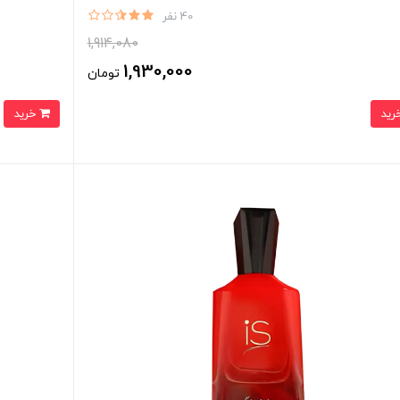
40 نفر
1,914,080
1,930,000
تومان
خرید