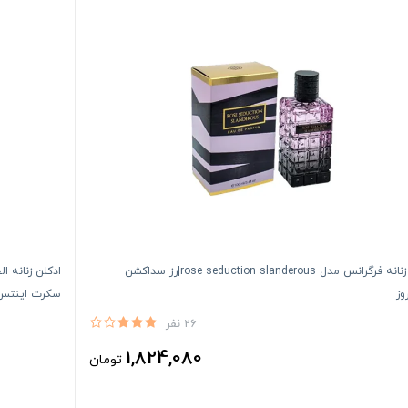
ادكلن زنانه فرگرانس مدل rose seduction slanderous|رز سداكشن
وز
سكرت اينتس
26 نفر
1,824,080
تومان