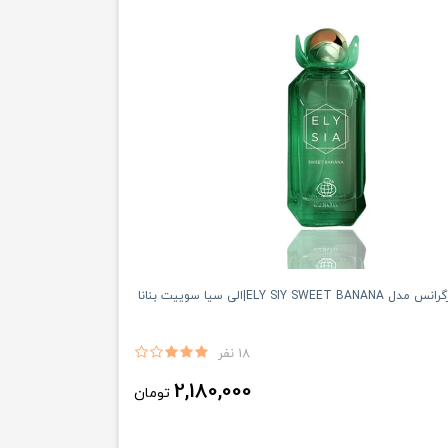
ELY SIY SWE|الى سيا سوييت بنانا
18 نفر
2,180,000
تومان