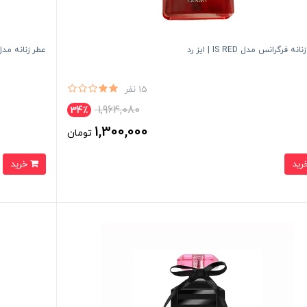
نه فرگرانس مدل IS RED | ايز رد
عطر زنانه مدل eclair اورجينال|ir
15 نفر
1,964,080
34٪
1,300,000
تومان
خرید