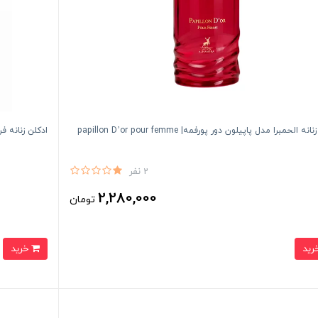
نه الحمبرا مدل پاپيلون دور پورفمه| papillon D’or pour femme
ادكلن زنانه فرگرانس
2 نفر
2,280,000
تومان
خرید