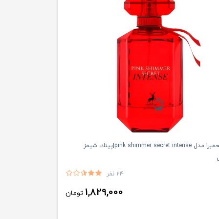
ادكلن زنانه الحمبرا مدل pink shimmer secret intense|پينك شيمز
24 نفر
1,829,000
تومان