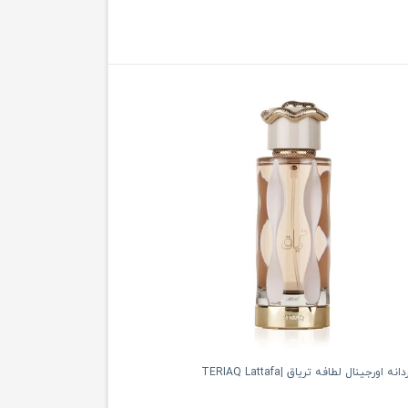
 اورجينال لطافه ترياق |TERIAQ Lattafa