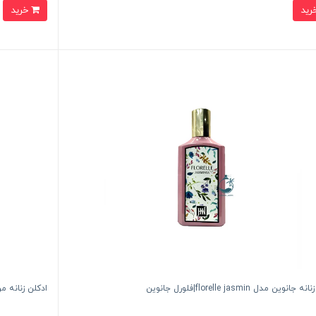
خرید
انوين مدل florelle jasmin|فلورل جانوين
ادكلن زنانه مردانه