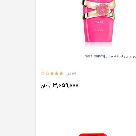
ربى لطافه مدل |yara candy
31 نفر
3,059,000
تومان