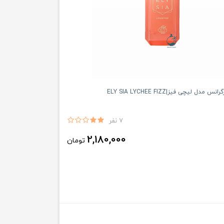
 مدل ليچى فيز|ELY SIA LYCHEE FIZZ
7 نفر
2,180,000
تومان