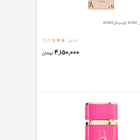
ecla
61 نفر
4,150,000
تومان