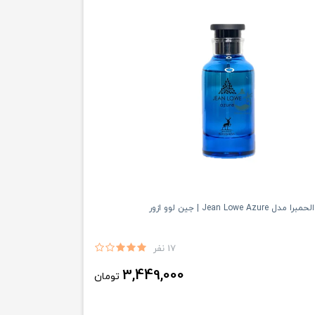
Jean Lowe Az | جين لوو ازور
17 نفر
3,449,000
تومان