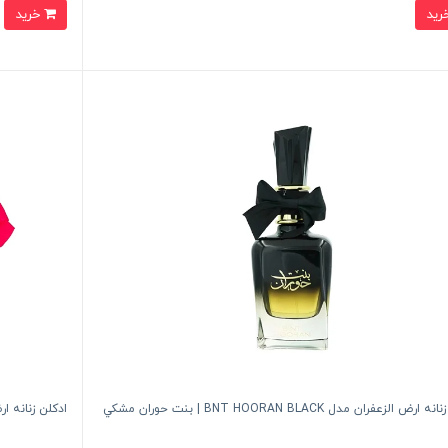
خرید
رض الزعفران مدل BNT HOORAN BLACK | بنت حوران مشكي
ادكلن زنانه ارض الزعفران م