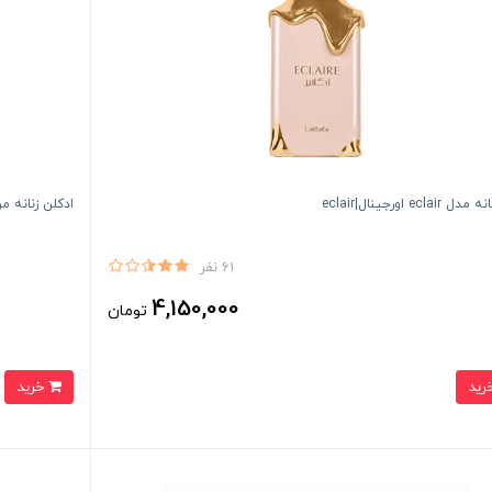
eclai اورجينال|eclair
ادكلن زنانه مرد
61 نفر
4,150,000
تومان
خرید