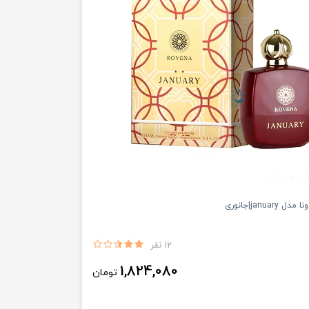
january|جانورى
12 نفر
1,824,080
تومان