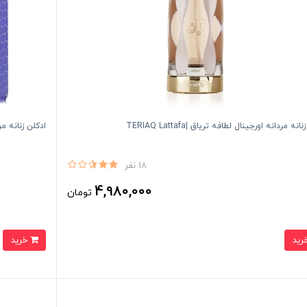
انه مردانه اورجينال لطافه ترياق |TERIAQ Lattafa
ادكلن زنانه مردانه
18 نفر
4,980,000
تومان
خرید