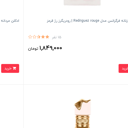
گرانس مدل Redriguez rouge | رودريگرز رژ قرمز
ادكلن مردانه فرگرا
15 نفر
1,849,000
تومان
خرید