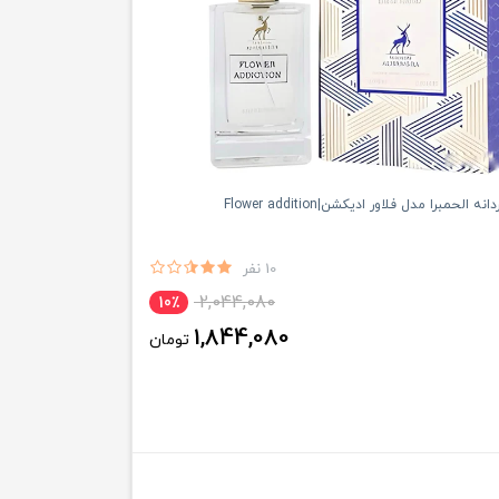
 الحمبرا مدل فلاور اديكشن|Flower addition
10 نفر
2,044,080
10٪
1,844,080
تومان