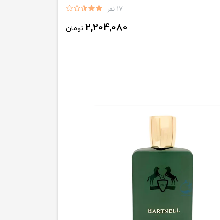
17 نفر
2,204,080
تومان