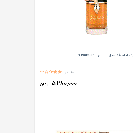
انه لطافه مدل مسمم | musamam
10 نفر
5,280,000
تومان