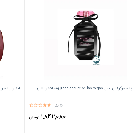
ادكلن زنانه فرگرانس مدل rose seduction las vegas|رزشداكشن لاس
ادكلن زنانه روونا مدل 
16 نفر
1,842,080
تومان