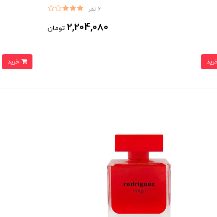
6 نفر
2,204,080
تومان
خرید