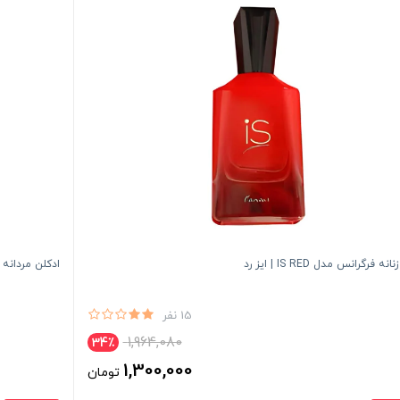
نه فرگرانس مدل IS RED | ايز رد
ادكلن مردانه الحمبرا مدل ure
15 نفر
1,964,080
34٪
1,300,000
تومان