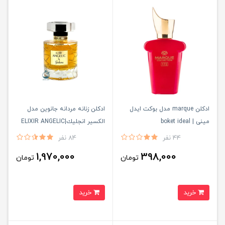
ادکلن marque مدل بوکت ایدل
ادكلن زنانه مردانه جانوين مدل
مینی | boket ideal
الكسير انجليك|ELIXIR ANGELIC
44 نفر
84 نفر
1,970,000
398,000
تومان
تومان
خرید
خرید