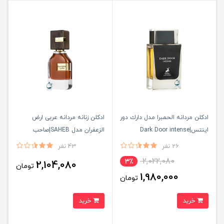
ادكلن مردانه الحمبرا مدل دارك دور
ادكلن زنانه مردانه عربى ارض
اينتس|Dark Door intense
الزعفران مدل SAHEB|صاحب
26 نفر
43 نفر
2,022,080
3٪
2,104,080
تومان
1,980,000
تومان
خرید
خرید