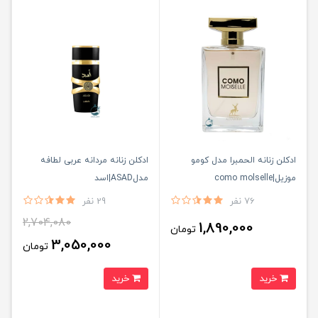
ادكلن زنانه الحمبرا مدل كومو
ادكلن زنانه مردانه عربى لطافه
موزيل|como molselle
مدلASAD|اسد
76 نفر
29 نفر
2,704,080
1,890,000
تومان
3,050,000
تومان
خرید
خرید