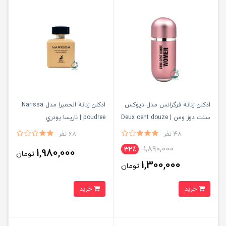
ادكلن زنانه فرگرانس مدل ديوكس
ادكلن زنانه الحمبرا مدل Narissa
سنت دوز ومن | Deux cent douze
poudree | ناريسا پودري
women
48 نفر
68 نفر
1,890,000
32٪
1,980,000
تومان
1,300,000
تومان
خرید
خرید