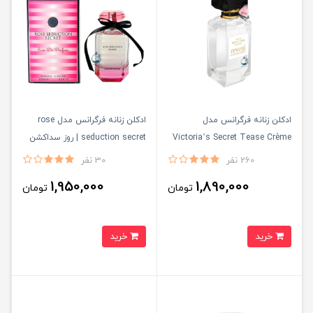
ادكلن زنانه فرگرانس مدل
ادكلن زنانه فرگرانس مدل rose
Victoria’s Secret Tease Crème
seduction secret | روز سداكشن
Cloud | وكتوريا سكرت كرم كلاود
سكرت
260 نفر
30 نفر
1,950,000
1,890,000
تومان
تومان
خرید
خرید