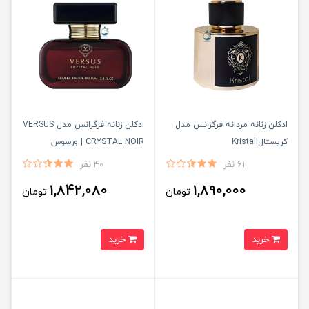
ادكلن زنانه مردانه فرگرانس مدل
ادكلن زنانه فرگرانس مدل VERSUS
كريستال|Kristal
CRYSTAL NOIR | ورسوس
كريستال نوير
61 نفر
40 نفر
1,842,080
1,890,000
تومان
تومان
خرید
خرید