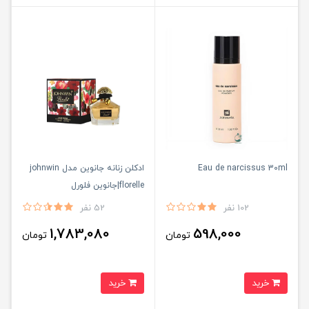
Eau de narcissus 30ml
ادكلن زنانه جانوين مدل johnwin
florelle|جانوين فلورل
102 نفر
52 نفر
1,783,080
598,000
تومان
تومان
خرید
خرید