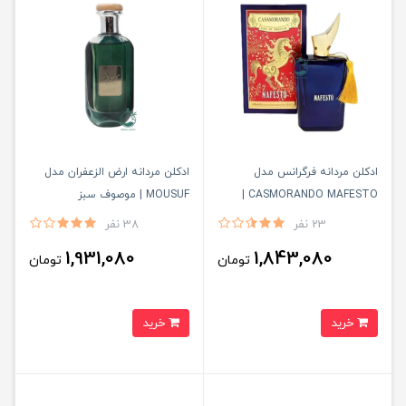
ادكلن مردانه فرگرانس مدل
ادكلن مردانه ارض الزعفران مدل
CASMORANDO MAFESTO |
MOUSUF | موصوف سبز
كازاموراندو مفيستو
23 نفر
38 نفر
1,931,080
1,843,080
تومان
تومان
خرید
خرید