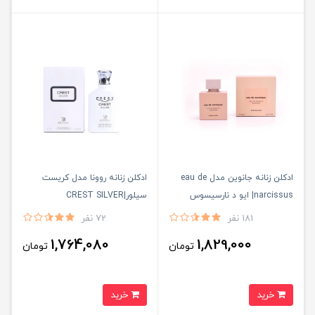
ادكلن زنانه جانوين مدل eau de
ادكلن زنانه روونا مدل كريست
narcissus| ايو د نارسيسوس
سيلور|CREST SILVER
181 نفر
72 نفر
1,764,080
1,829,000
تومان
تومان
خرید
خرید