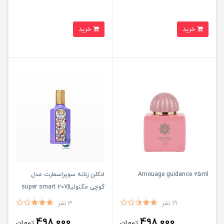
خرید
خرید
Amouage guidance 25ml
ادكلن زنانه سوپراسمارت مدل
گوچى مگنوليا|super smart 207
19 نفر
3 نفر
498,000
498,000
تومان
تومان