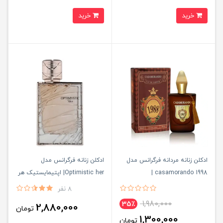
خرید
خرید
ادکلن زنانه مردانه فرگرانس مدل
ادکلن زنانه فرگرانس مدل
casamorando 1998 |
Optimistic her| اپتیمایستیک هر
کازاموراندو۱۹۹۸
8 نفر
1,980,000
35٪
2,880,000
تومان
1,300,000
تومان