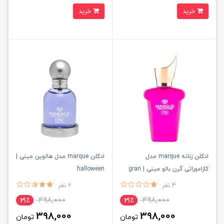
خرید
خرید
ادکلن زنانه marque مدل
ادکلن marque مدل هالوین مینی |
کازاموراتی گرن بالو مینی | gran
halloween
ballo
4 نفر
2 نفر
498,000
498,000
21٪
21٪
398,000
398,000
تومان
تومان