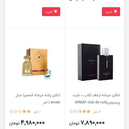
خرید
خرید
ادكلن مردانه ارماف كلاب د نايت
ادکلن زنانه مردانه الحمبرا مدل
پرسيوس|ARMAF club de nuit
emeer | امر
6 نفر
1 نفر
4,980,000
7,890,000
تومان
تومان