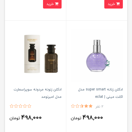
خرید
خرید
ادکلن زنانه super smart مدل
ادكلن زنونه مردونه سوپراسمارت
اکلت مینی | eclat
مدل امبرنومد
2 نفر
498,000
498,000
تومان
تومان