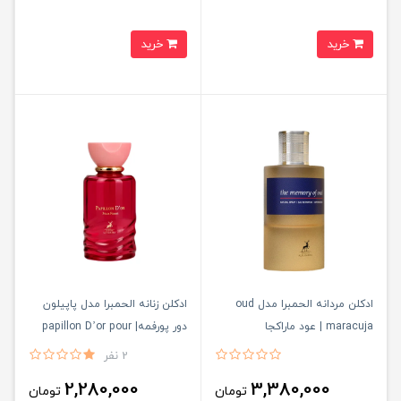
خرید
خرید
ادکلن مردانه الحمبرا مدل oud
ادكلن زنانه الحمبرا مدل پاپيلون
maracuja | عود ماراکجا
دور پورفمه| papillon D’or pour
femme
2 نفر
2,280,000
3,380,000
تومان
تومان